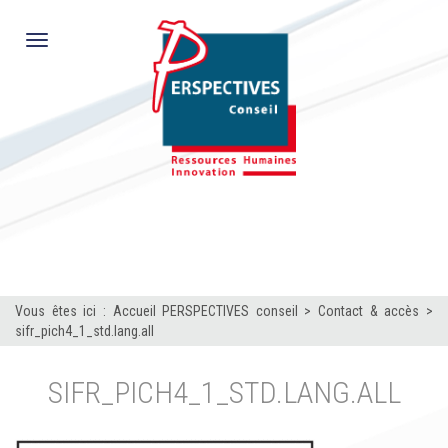
Toggle
navigation
Vous êtes ici :
Accueil PERSPECTIVES conseil
>
Contact & accès
>
sifr_pich4_1_std.lang.all
SIFR_PICH4_1_STD.LANG.ALL